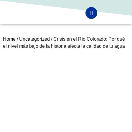
Home
/
Uncategorized
/ Crisis en el Río Colorado: Por qué
el nivel más bajo de la historia afecta la calidad de tu agua
Crisis en el Río
Colorado: Por qué el
nivel más bajo de la
historia afecta la
calidad de tu agua