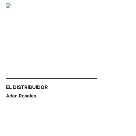
EL DISTRIBUIDOR Adan Rosales
(Required)
EL DISTRIBUIDOR
Adan Rosales
EL DISTRIBUIDOR Fany Sandoval Manrique
(Required)